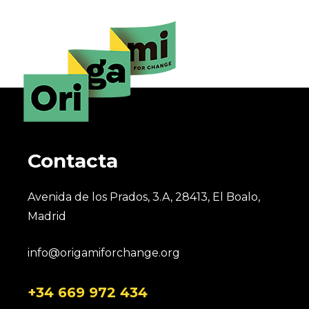
E
v
e
n
t
Contacta
o
s
Avenida de los Prados, 3.A, 28413, El Boalo,
Madrid
info@origamiforchange.org
+34 669 972 434