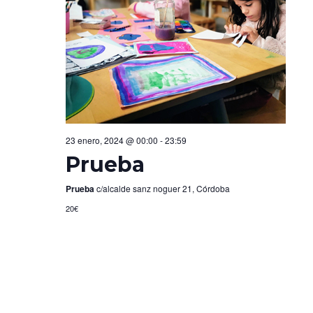
d
v
e
a
n
y
t
v
o
i
23 enero, 2024 @ 00:00
-
23:59
s
Prueba
t
Prueba
c/alcalde sanz noguer 21, Córdoba
20€
a
s
d
e