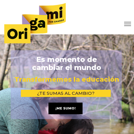
E
s
m
o
m
e
n
t
o
d
e
c
a
m
b
i
a
r
e
l
m
u
n
d
o
T
r
a
n
s
f
o
r
m
e
m
o
s
l
a
e
d
u
c
a
c
i
ó
n
¿TE SUMAS AL CAMBIO?
¡ME SUMO!