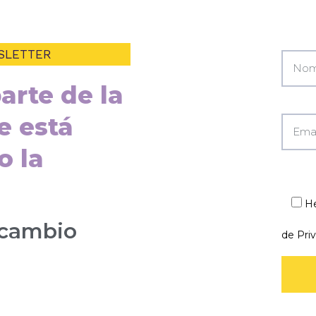
SLETTER
arte de la
e está
o la
He
 cambio
de Pri