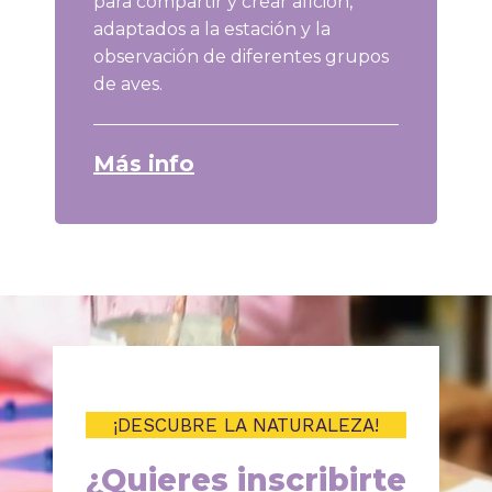
para compartir y crear afición,
adaptados a la estación y la
observación de diferentes grupos
de aves.
Más info
¡DESCUBRE LA NATURALEZA!
¿Quieres inscribirte