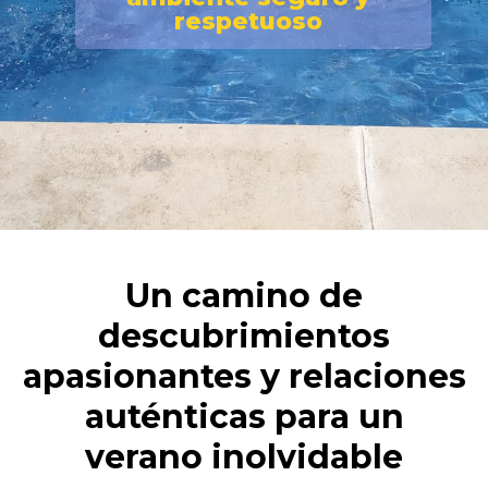
r
e
s
p
e
t
u
o
s
o
Un camino de
descubrimientos
apasionantes y relaciones
auténticas para un
verano inolvidable