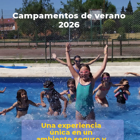
C
a
m
p
a
m
e
n
t
o
s
d
e
v
e
r
a
n
o
2
0
2
6
U
n
a
e
x
p
e
r
i
e
n
c
i
a
ú
n
i
c
a
e
n
u
n
a
m
b
i
e
n
t
e
s
e
g
u
r
o
y