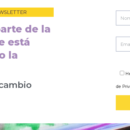
EWSLETTER
arte de la
e está
o la
He
 cambio
de Pri