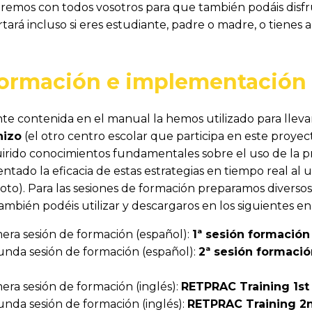
emos con todos vosotros para que también podáis disfr
tará incluso si eres estudiante, padre o madre, o tienes
formación e implementación 
te contenida en el manual la hemos utilizado para llevar
hizo
(el otro centro escolar que participa en este proyecto
rido conocimientos fundamentales sobre el uso de la prá
do la eficacia de estas estrategias en tiempo real al ut
loto). Para las sesiones de formación preparamos diversos
ambién podéis utilizar y descargaros en los siguientes en
mera sesión de formación (español):
1ª sesión formació
unda sesión de formación (español):
2ª sesión formaci
era sesión de formación (inglés):
RETPRAC Training 1st 
unda sesión de formación (inglés):
RETPRAC Training 2n