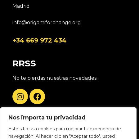
d
v
Madrid
e
a
info@origamiforchange.org
n
y
t
+34 669 972 434
v
o
i
RRSS
s
No te pierdas nuestras novedades.
t
a
s
Nos importa tu privacidad
d
Este sitio usa cookies para mejorar tu experiencia de
navegación. Al hacer clic en "Aceptar todo", usted