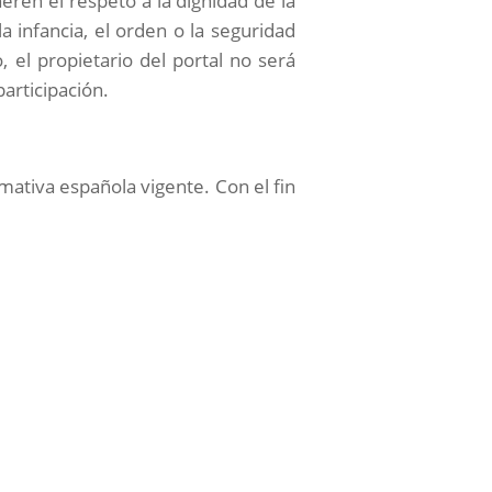
eren el respeto a la dignidad de la
a infancia, el orden o la seguridad
, el propietario del portal no será
participación.
mativa española vigente. Con el fin